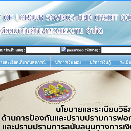
มาชิกเต็มหลัก) :
password(รหัสผ่าน) :
ายละเอียดเกี่ยวกับสหกรณ์
บริการเงินออม
บริการเงินกู้
ระเบีย