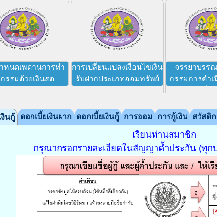
คุ้มครองสินเชื่อเงินกู้สามัญ
ปี 2570
ำหนดเพดานการทำ
การเปลี่ยนแปลงเงื่อนไขเงิน
จรรยาบรร
รกรรมด้วยเงินสด
รับฝากประเภทออมทรัพย์
กรรมการดำเน
เจ้าหน้าที่
ดอกเบี้ยเงินฝาก
ดอกเบี้ยเงินกู้
การออม
การกู้เงิน
สวัสดิ
ินกู้
เรียนท่านสมาชิก
กรุณากรอกรายละเอียดในสัญญาค้ำประกัน (ทุกป