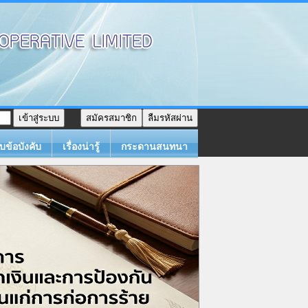
สมัครสมาชิก
ลืมรหัสผ่าน
บข้อบังคับ
เรื่องน่ารู้
กระดานสนทนา