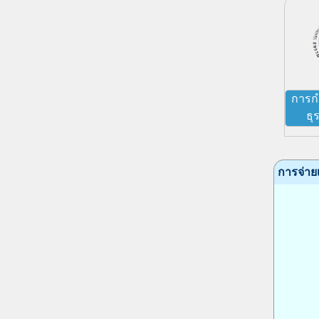
การก
ธุ
การจ่ายเง