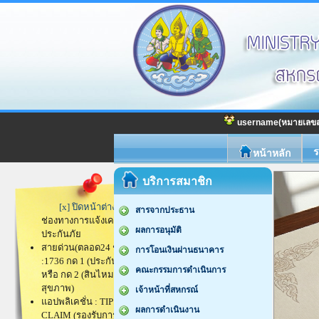
username
(หมายเลขส
ร
หน้าหลัก
[x] ปิดหน้าต่าง
ช่องทางการแจ้งเคลม
ประกันภัย
สายด่วน(ตลอด24 ชม.)
:1736 กด 1 (ประกันรถยนต์)
หรือ กด 2 (สินไหมทั่วไป/
สุขภาพ)
แอปพลิเคชั่น : TIP FLASH
CLAIM (รองรับการทำ